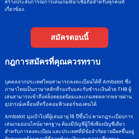
สร้างประสบการณ์การเล่นเกมที่น่าเชื่อถือสำหรับทุกคนที่
เกี่ยวข้อง.
สมัครตอนนี้
กฎการสมัครที่คุณควรทราบ
บุคคลจากประเทศไทยสามารถลงทะเบียนได้ที่ Ambslot ซึ่ง
ภาษาไทยเป็นภาษาหลักที่รองรับและรับชำระเงินด้วย THB ผู้
เล่นสามารถเข้าถึงสล็อตยอดนิยมและเกมสดหลากหลายผ่าน
อุปกรณ์เคลื่อนที่หรือคอมพิวเตอร์ของตนได้
Ambslot มุ่งเป้าไปที่ผู้เล่นอายุ 18 ปีขึ้นไป ตามกฎระเบียบการ
เล่นเกมออนไลน์มาตรฐาน ต้องมีบัญชีผู้ใช้เพียงบัญชีเดียว
สำหรับการลงทะเบียน และประเทศที่มีข้อจำกัดอาจมีผลขึ้นอยู่
กับความพร้อมของวิธีการชำระเงินและความเสี่ยงทาง