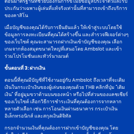
ตอนมาตรฐานที่ช่วยป้องกันการขโมยข้อมูลประจำตัวและรับ
ประกันว่าเฉพาะผู้เล่นที่แท้จริงเท่านั้นที่สามารถเข้าถึงบริการ
ของคาสิโน
เมื่อบัญชีของคุณได้รับการยืนยันแล้ว ให้เข้าสู่ระบบโดยใช้
ข้อมูลการลงทะเบียนที่คุณได้สร้างขึ้น และสำรวจฟีเจอร์ต่างๆ
ของเว็บไซต์ คุณจะสามารถฝากเงินเข้าบัญชีของคุณ เลือก
เกมจากห้องสมุดขนาดใหญ่ที่เสนอโดย Ambslot และเข้า
ร่วมโปรโมชั่นและทัวร์นาเมนต์
ขั้นตอนที่ 3: ฝากเงิน
ตอนนี้ที่คุณมีบัญชีที่ใช้งานอยู่กับ Ambslot ถึงเวลาที่จะเติม
เงินในกระเป๋าเงินของผู้เล่นของคุณด้วย THB คลิกที่ปุ่ม "เติม
เงิน" ที่อยู่มุมขวาด้านบนของหน้า หรือไปที่ส่วนของแคชเชียร์
ของเว็บไซต์ เลือกวิธีการชำระเงินที่คุณต้องการจากหลาก
หลายตัวเลือก เช่น การโอนเงินผ่านธนาคาร กระเป๋าเงิน
อิเล็กทรอนิกส์ และสกุลเงินดิจิทัล
กรอกจำนวนเงินที่คุณต้องการฝากเข้าบัญชีของคุณ โดย