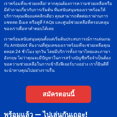
เราพร้อมที่จะช่วยเหลือ! หากคุณต้องการความช่วยเหลือหรือ
มีคำถามเกี่ยวกับการเริ่มต้น ทีมสนับสนุนของเราพร้อมให้
บริการคุณเพียงแค่คลิกเดียว คุณสามารถติดต่อเราผ่านการ
แชทสด อีเมล หรือดูที่ FAQs และศูนย์ช่วยเหลือที่ครอบคลุม
ของเราเพื่อหาคำตอบได้เลย
เราพร้อมสนับสนุนคุณตั้งแต่เริ่มต้นประสบการณ์การเล่นเกม
กับ Ambslot ทีมงานที่ทุ่มเทของเราพร้อมที่จะช่วยเหลือคุณ
ตลอด 24 ชั่วโมง ทุกวัน โดยมีบริการทั้งภาษาไทยและภาษา
อังกฤษ ไม่ว่าคุณจะมีปัญหาในการสร้างบัญชีหรือจำเป็นต้อง
ขอความช่วยเหลือในการเข้าถึงฟีเจอร์บางอย่าง เราก็ยินดีที่
จะนำทางคุณไปอย่างราบรื่น
สมัครตอนนี้
พร้อมแล้ว — ไปเล่นกันเถอะ!